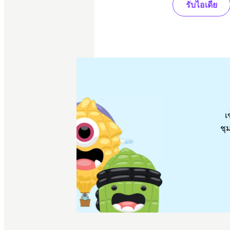
รับไอเดีย
เ
ชุ