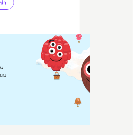
ะนำ
ยน
ลบน