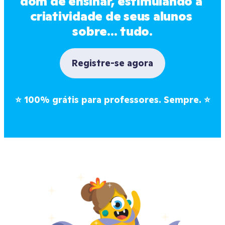
dom de ensinar, estimulando a 
criatividade de seus alunos 
sobre... tudo.
Registre-se agora
⭐
100% grátis para professores. Sempre.
⭐