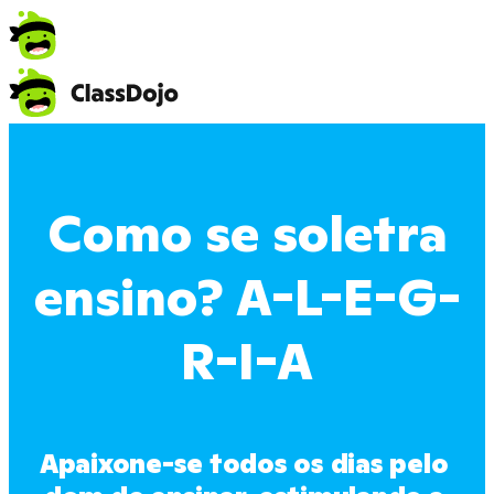
Como se soletra
ensino? A-L-E-G-
R-I-A
Apaixone-se todos os dias pelo 