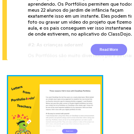
aprendendo. Os Portfólios permitem que todos
meus 22 alunos do jardim de infância façam
exatamente isso em um instante. Eles podem tir
foto ou gravar um vídeo do projeto que fizemo
aula, e os pais conseguem ver isso instantanea
de onde estiverem, no aplicativo do ClassDojo.
#2: As crianças adoram!
Read More
Os Portfólios são muito divertidos para as cria
usarem, especialmente no ensino fundamental.
Continuo me surpreendendo com os sorrisos qu
toda vez que elas pegam os dispositivos da sal
aula (usamos iPads). As novas ferramentas de
desenho são incríveis, mas até mesmo tirar fot
trabalhos feitos em sala tem sido uma delícia p
elas. Elas sempre perguntam: “Miss Jones, po
compartilhar isso no nosso portfólio?” Elas ad
mostrar isso aos pais — e que criança não adora
#3: Superfácil de usar para meus pequenos d
jardim de infância