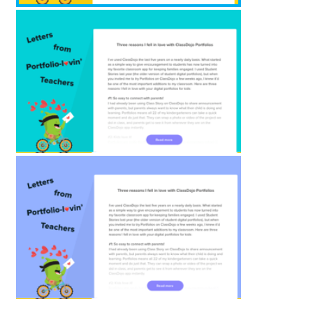
Eu estava preocupada com a possibilidade de f
login no ClassDojo ser difícil para crianças de c
anos, mas o ClassDojo estava certo: é super sim
Imprimi o código QR da turma, colei na sala de a
as crianças souberam exatamente o que fazer. E
abriram o aplicativo do ClassDojo nos iPads, t
em “Login como aluno” e depois escanearam o
código!
Fico muito feliz por ter experimentado seus port
digitais para alunos, porque isso está facilitand
minha vida, tornando o tempo das crianças em 
mais divertido e deixando os pais ainda mais fel
por fazerem parte da comunidade da nossa sal
aula.
Obrigada novamente, ClassDojo!
Miss Jones
professora do jardim de infância