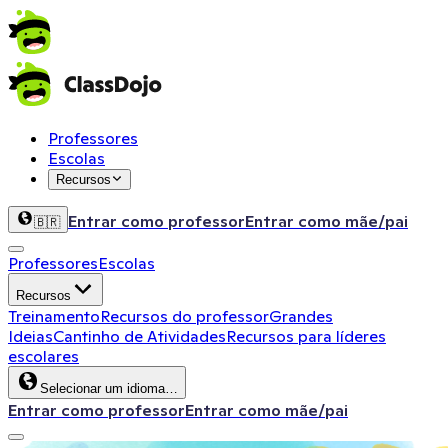
Professores
Escolas
Recursos
Entrar como professor
Entrar como mãe/pai
🇧🇷
Professores
Escolas
Recursos
Treinamento
Recursos do professor
Grandes
Ideias
Cantinho de Atividades
Recursos para líderes
escolares
Selecionar um idioma…
Entrar como professor
Entrar como mãe/pai