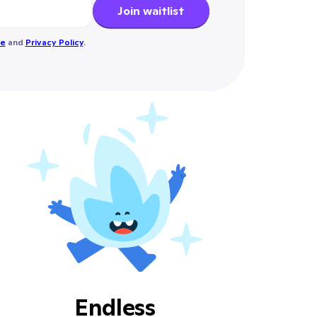
Join waitlist
se
and
Privacy Policy
.
Endless