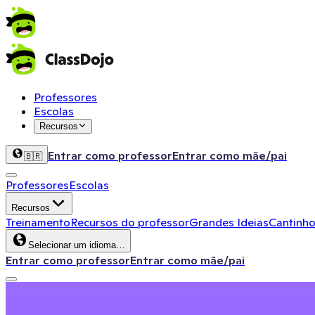
Professores
Escolas
Recursos
Entrar como professor
Entrar como mãe/pai
🇧🇷
Professores
Escolas
Recursos
Treinamento
Recursos do professor
Grandes Ideias
Cantinho
Selecionar um idioma…
Entrar como professor
Entrar como mãe/pai