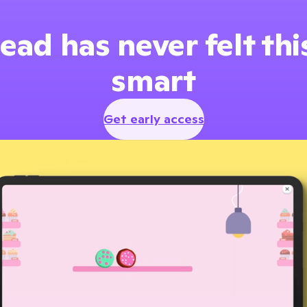
ead has never felt th
smart
Get early access