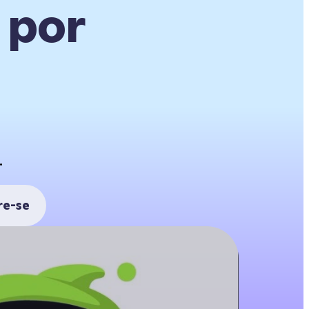
 por
.
re-se