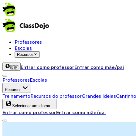
Professores
Escolas
Recursos
Entrar como professor
Entrar como mãe/pai
🇧🇷
Professores
Escolas
Recursos
Treinamento
Recursos do professor
Grandes Ideias
Cantinho
Selecionar um idioma…
Entrar como professor
Entrar como mãe/pai