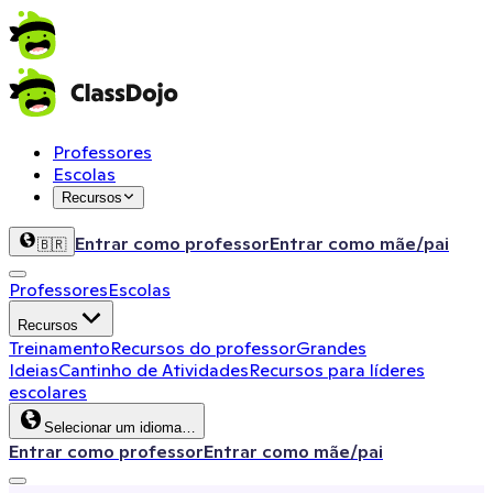
Professores
Escolas
Recursos
Entrar como professor
Entrar como mãe/pai
🇧🇷
Professores
Escolas
Recursos
Treinamento
Recursos do professor
Grandes
Ideias
Cantinho de Atividades
Recursos para líderes
escolares
Selecionar um idioma…
Entrar como professor
Entrar como mãe/pai