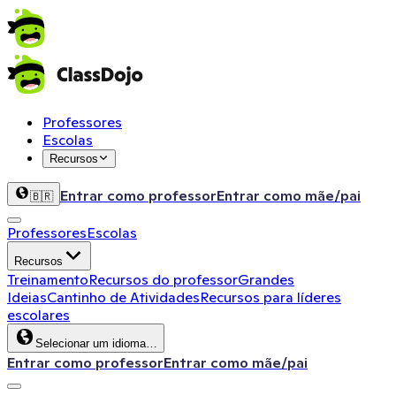
Professores
Escolas
Recursos
Entrar como professor
Entrar como mãe/pai
🇧🇷
Professores
Escolas
Recursos
Treinamento
Recursos do professor
Grandes
Ideias
Cantinho de Atividades
Recursos para líderes
escolares
Selecionar um idioma…
Entrar como professor
Entrar como mãe/pai