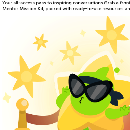
Create an amazing Classroom Culture
ClassDojo partnered with Cult of Pedagogy, a leading though
Pegue o kit