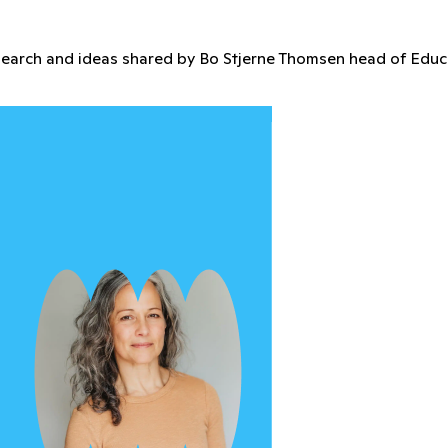
nte.
 mentores
cursos, inspire-se e cresça junto com uma comunidade vibr