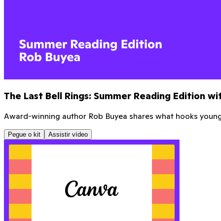
Mastering the Math Hour
Learn how to revolutionize your Math Hour with Greg fro
Pegue o kit
Baixe seu novo pôster de mentor
Pronto para imprimir e colocar na porta da sua sala de aula
Baixe aqui