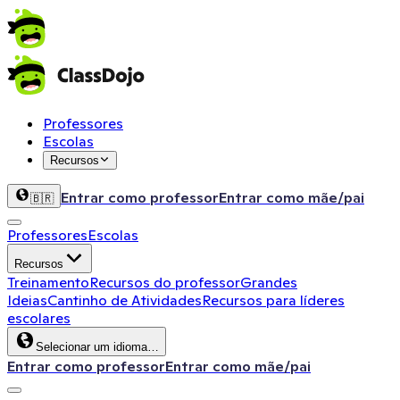
Professores
Escolas
Recursos
Entrar como professor
Entrar como mãe/pai
🇧🇷
Professores
Escolas
Recursos
Treinamento
Recursos do professor
Grandes
Ideias
Cantinho de Atividades
Recursos para líderes
escolares
Selecionar um idioma…
Entrar como professor
Entrar como mãe/pai