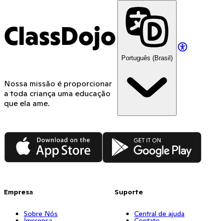
ClassDojo
Português (Brasil)
Nossa missão é proporcionar
a toda criança uma educação
que ela ame.
App Store
Google Play
Empresa
Suporte
Sobre Nós
Central de ajuda
Imprensa
Contato