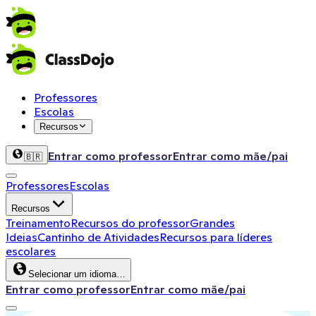
Professores
Escolas
Recursos
Entrar como professor
Entrar como mãe/pai
🇧🇷
Professores
Escolas
Recursos
Treinamento
Recursos do professor
Grandes
Ideias
Cantinho de Atividades
Recursos para líderes
escolares
Selecionar um idioma…
Entrar como professor
Entrar como mãe/pai