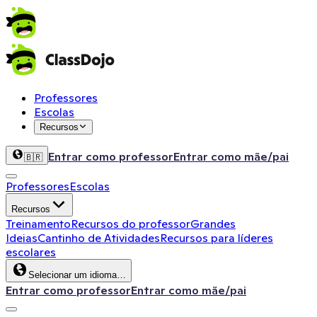
Professores
Escolas
Recursos
Entrar como professor
Entrar como mãe/pai
🇧🇷
Professores
Escolas
Recursos
Treinamento
Recursos do professor
Grandes
Ideias
Cantinho de Atividades
Recursos para líderes
escolares
Selecionar um idioma…
Entrar como professor
Entrar como mãe/pai