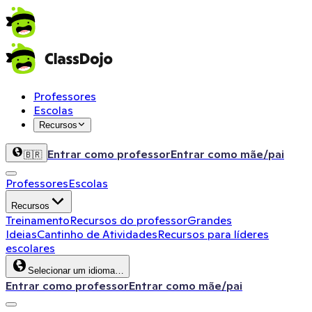
Professores
Escolas
Recursos
Entrar como professor
Entrar como mãe/pai
🇧🇷
Professores
Escolas
Recursos
Treinamento
Recursos do professor
Grandes
Ideias
Cantinho de Atividades
Recursos para líderes
escolares
Selecionar um idioma…
Entrar como professor
Entrar como mãe/pai