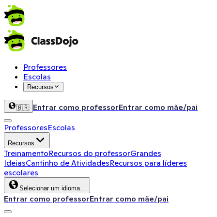
Professores
Escolas
Recursos
Entrar como professor
Entrar como mãe/pai
🇧🇷
Professores
Escolas
Recursos
Treinamento
Recursos do professor
Grandes
Ideias
Cantinho de Atividades
Recursos para líderes
escolares
Selecionar um idioma…
Entrar como professor
Entrar como mãe/pai