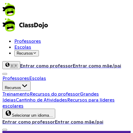
Professores
Escolas
Recursos
Entrar como professor
Entrar como mãe/pai
🇧🇷
Professores
Escolas
Recursos
Treinamento
Recursos do professor
Grandes
Ideias
Cantinho de Atividades
Recursos para líderes
escolares
Selecionar um idioma…
Entrar como professor
Entrar como mãe/pai