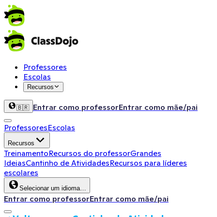
Professores
Escolas
Recursos
Entrar como professor
Entrar como mãe/pai
🇧🇷
Professores
Escolas
Recursos
Treinamento
Recursos do professor
Grandes
Ideias
Cantinho de Atividades
Recursos para líderes
escolares
Selecionar um idioma…
Entrar como professor
Entrar como mãe/pai