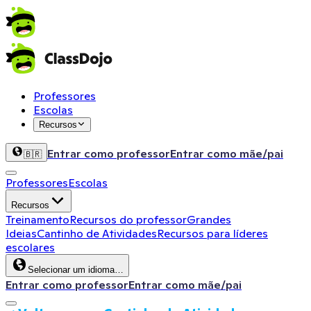
Professores
Escolas
Recursos
Entrar como professor
Entrar como mãe/pai
🇧🇷
Professores
Escolas
Recursos
Treinamento
Recursos do professor
Grandes
Ideias
Cantinho de Atividades
Recursos para líderes
escolares
Selecionar um idioma…
Entrar como professor
Entrar como mãe/pai