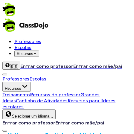
Professores
Escolas
Recursos
Entrar como professor
Entrar como mãe/pai
🇧🇷
Professores
Escolas
Recursos
Treinamento
Recursos do professor
Grandes
Ideias
Cantinho de Atividades
Recursos para líderes
escolares
Selecionar um idioma…
Entrar como professor
Entrar como mãe/pai