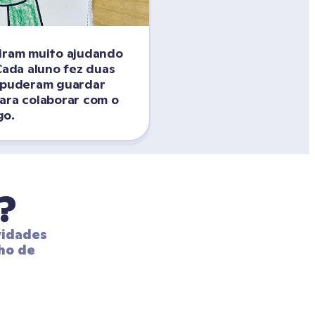
iram muito ajudando 
Cada aluno fez duas 
 puderam guardar 
ara colaborar com o 
go.
?
idades 
ho de 