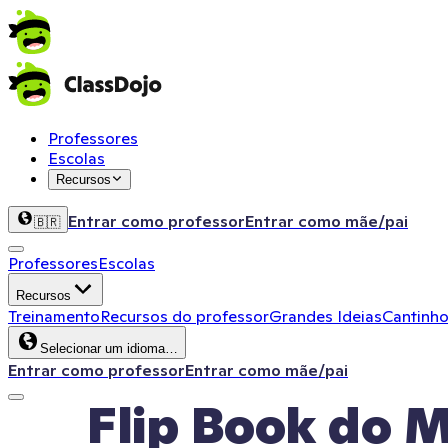
Professores
Escolas
Recursos
Entrar como professor
Entrar como mãe/pai
🇧🇷
Professores
Escolas
Recursos
Treinamento
Recursos do professor
Grandes Ideias
Cantinho
Selecionar um idioma…
Entrar como professor
Entrar como mãe/pai
Flip Book do 