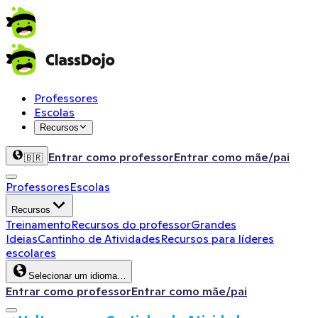
Professores
Escolas
Recursos
Entrar como professor
Entrar como mãe/pai
🇧🇷
Professores
Escolas
Recursos
Treinamento
Recursos do professor
Grandes
Ideias
Cantinho de Atividades
Recursos para líderes
escolares
Selecionar um idioma…
Entrar como professor
Entrar como mãe/pai