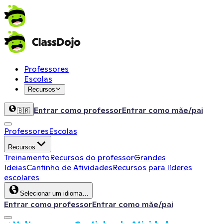
Professores
Escolas
Recursos
Entrar como professor
Entrar como mãe/pai
🇧🇷
Professores
Escolas
Recursos
Treinamento
Recursos do professor
Grandes
Ideias
Cantinho de Atividades
Recursos para líderes
escolares
Selecionar um idioma…
Entrar como professor
Entrar como mãe/pai