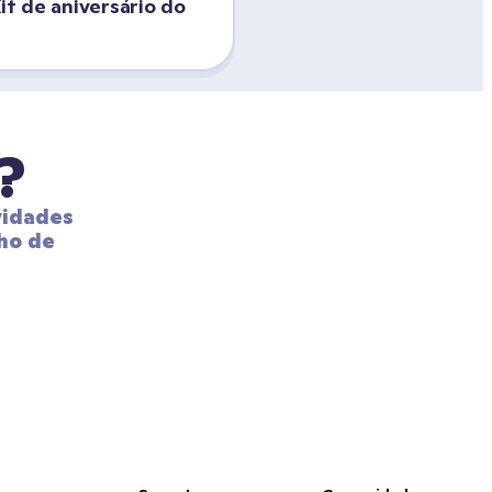
it de aniversário do 
?
idades 
ho de 