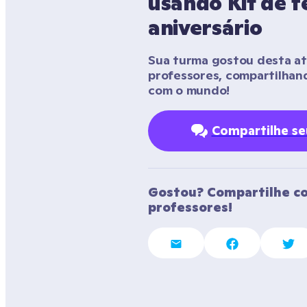
usando Kit de fe
aniversário
Sua turma gostou desta ati
professores, compartilhan
com o mundo!
Compartilhe s
Gostou? Compartilhe co
professores!