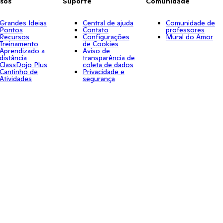
sos
Suporte
Comunidade
Grandes Ideias
Central de ajuda
Comunidade de
Pontos
Contato
professores
Recursos
Configurações
Mural do Amor
Treinamento
de Cookies
Aprendizado a
Aviso de
distância
transparência de
ClassDojo Plus
coleta de dados
Cantinho de
Privacidade e
Atividades
segurança