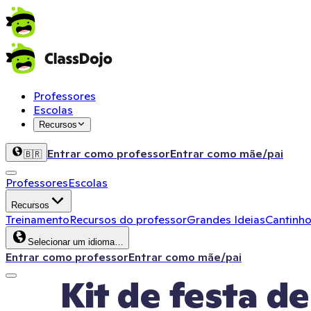
Professores
Escolas
Recursos
Entrar como professor
Entrar como mãe/pai
🇧🇷
Professores
Escolas
Recursos
Treinamento
Recursos do professor
Grandes Ideias
Cantinho
Selecionar um idioma…
Entrar como professor
Entrar como mãe/pai
Kit de festa de