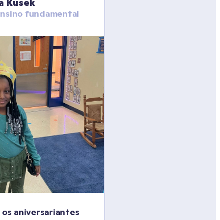
a Kusek
ensino fundamental
s aniversariantes 