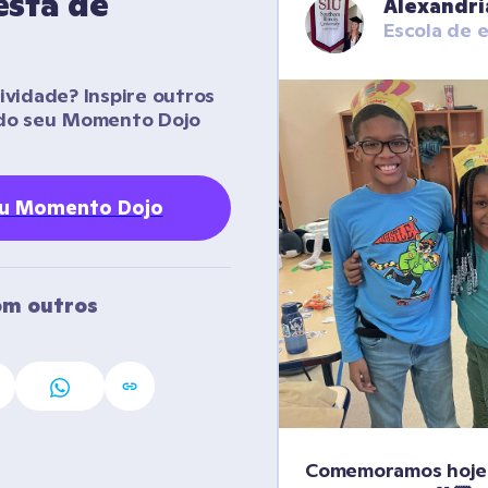
sta de 
Alexandri
Escola de 
vidade? Inspire outros 
do seu Momento Dojo 
eu Momento Dojo
m outros 
Comemoramos hoje o