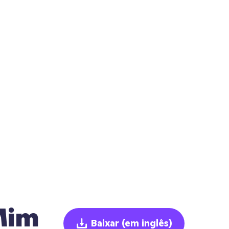
Mim
Baixar
(em inglês)