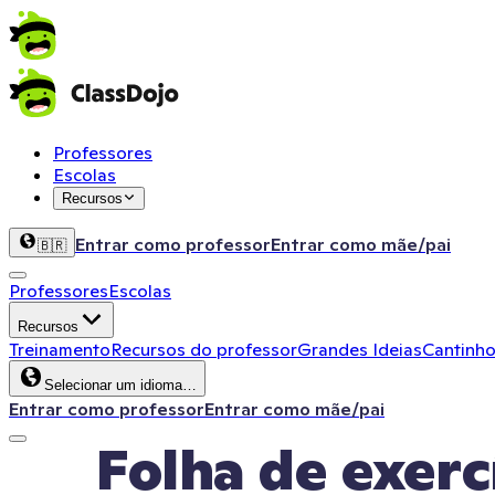
Professores
Escolas
Recursos
Entrar como professor
Entrar como mãe/pai
🇧🇷
Professores
Escolas
Recursos
Treinamento
Recursos do professor
Grandes Ideias
Cantinho
Selecionar um idioma…
Entrar como professor
Entrar como mãe/pai
Folha de exer