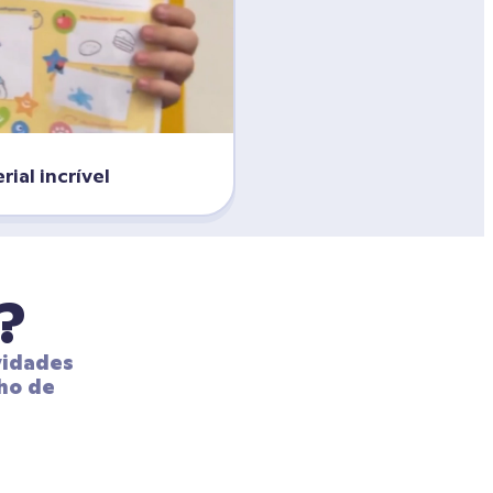
ial incrível
?
idades 
ho de 