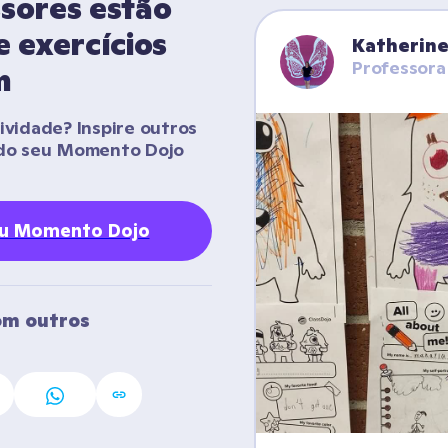
sores estão 
 exercícios 
Katherine 
Professora
m
vidade? Inspire outros 
do seu Momento Dojo 
eu Momento Dojo
m outros 