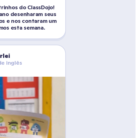
inhos do ClassDojo! 
ano desenharam seus 
os e nos contaram um 
mos esta semana.
rlei
de inglês