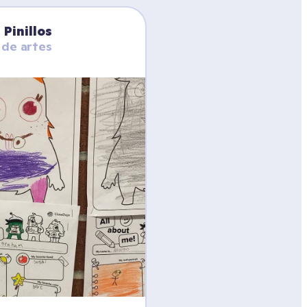
Pinillos
 de artes