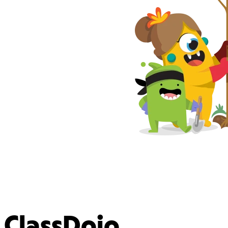
ClassDojo