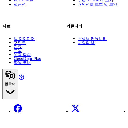
엔지니어링
수집 시 투명성 고지
접근성
개인정보 보호 및 보안
자료
커뮤니티
빅 아이디어
선생님 커뮤니티
포인트
사랑의 벽
자료
교육
원격 학습
ClassDojo Plus
활동 코너
한국어
Facebook
X