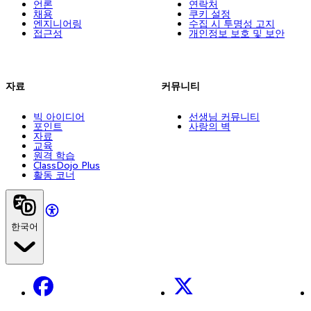
언론
연락처
채용
쿠키 설정
엔지니어링
수집 시 투명성 고지
접근성
개인정보 보호 및 보안
자료
커뮤니티
빅 아이디어
선생님 커뮤니티
포인트
사랑의 벽
자료
교육
원격 학습
ClassDojo Plus
활동 코너
한국어
Facebook
X