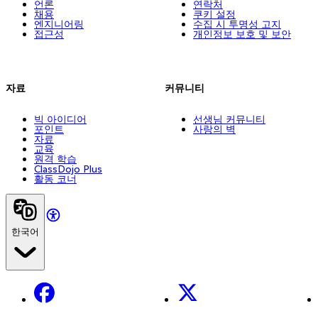
언론
연락처
채용
쿠키 설정
엔지니어링
수집 시 투명성 고지
접근성
개인정보 보호 및 보안
자료
커뮤니티
빅 아이디어
선생님 커뮤니티
포인트
사랑의 벽
자료
교육
원격 학습
ClassDojo Plus
활동 코너
한국어
Facebook
X