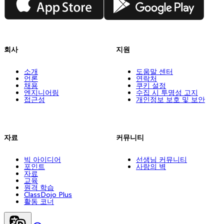
회사
지원
소개
도움말 센터
언론
연락처
채용
쿠키 설정
엔지니어링
수집 시 투명성 고지
접근성
개인정보 보호 및 보안
자료
커뮤니티
빅 아이디어
선생님 커뮤니티
포인트
사랑의 벽
자료
교육
원격 학습
ClassDojo Plus
활동 코너