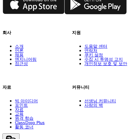
회사
지원
소개
도움말 센터
언론
연락처
채용
쿠키 설정
엔지니어링
수집 시 투명성 고지
접근성
개인정보 보호 및 보안
자료
커뮤니티
빅 아이디어
선생님 커뮤니티
포인트
사랑의 벽
자료
교육
원격 학습
ClassDojo Plus
활동 코너