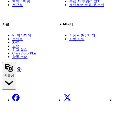
엔지니어링
수집 시 투명성 고지
접근성
개인정보 보호 및 보안
자료
커뮤니티
빅 아이디어
선생님 커뮤니티
포인트
사랑의 벽
자료
교육
원격 학습
ClassDojo Plus
활동 코너
한국어
Facebook
X