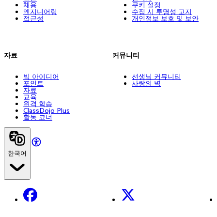
채용
쿠키 설정
엔지니어링
수집 시 투명성 고지
접근성
개인정보 보호 및 보안
자료
커뮤니티
빅 아이디어
선생님 커뮤니티
포인트
사랑의 벽
자료
교육
원격 학습
ClassDojo Plus
활동 코너
한국어
Facebook
X