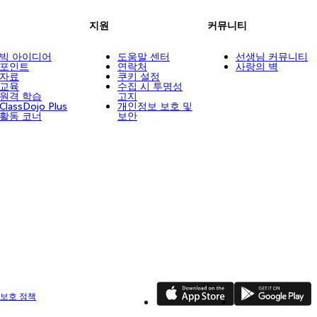
지원
커뮤니티
빅 아이디어
도움말 센터
선생님 커뮤니티
포인트
연락처
사랑의 벽
자료
쿠키 설정
교육
수집 시 투명성
원격 학습
고지
ClassDojo Plus
개인정보 보호 및
활동 코너
보안
App Store
Google Play
 보호 정책