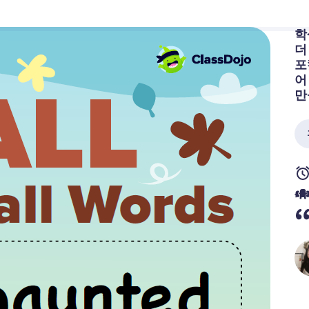
학
더
포
어
만