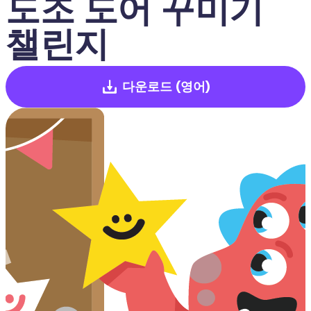
도조 도어 꾸미기 
챌린지
다운로드
(영어)