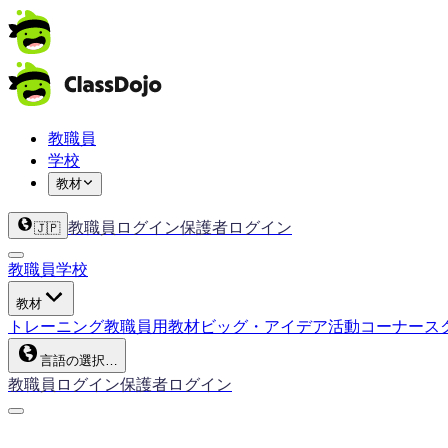
教職員
学校
教材
教職員ログイン
保護者ログイン
🇯🇵
教職員
学校
教材
トレーニング
教職員用教材
ビッグ・アイデア
活動コーナー
ス
言語の選択…
教職員ログイン
保護者ログイン