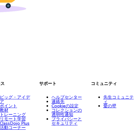
ース
サポート
コミュニティ
ビッグ・アイデ
ヘルプセンター
先生コミュニテ
ア
連絡先
ィ
ポイント
Cookieの設定
愛の壁
教材
コレクションの
トレーニング
透明性通知
リモート学習
プライバシーと
ClassDojo Plus
セキュリティ
活動コーナー