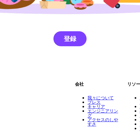
登録
会社
リソ
我々について
プレス
キャリア
エンジニアリン
グ
アクセスのしや
すさ