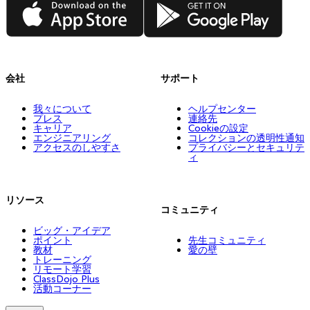
App Store
Google Play
会社
サポート
我々について
ヘルプセンター
プレス
連絡先
キャリア
Cookieの設定
エンジニアリング
コレクションの透明性通知
アクセスのしやすさ
プライバシーとセキュリテ
ィ
リソース
コミュニティ
ビッグ・アイデア
ポイント
先生コミュニティ
教材
愛の壁
トレーニング
リモート学習
ClassDojo Plus
活動コーナー