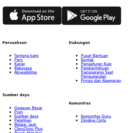
App Store
Google Play
Perusahaan
Dukungan
Tentang kami
Pusat Bantuan
Pers
Kontak
Karier
Pengaturan Kuki
Rekayasa
Pemberitahuan
Aksesibilitas
Transparansi Saat
Pengumpulan
Privasi dan Keamanan
Sumber daya
Komunitas
Gagasan Besar
Poin
Sumber daya
Komunitas Guru
Pelatihan
Dinding Cinta
Belajar Jauh
ClassDojo Plus
Pojok Aktivitas