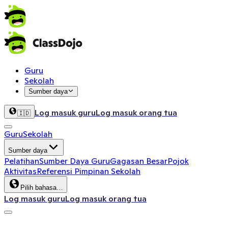
Guru
Sekolah
Sumber daya
Log masuk guru
Log masuk orang tua
🇮🇩
Guru
Sekolah
Sumber daya
Pelatihan
Sumber Daya Guru
Gagasan Besar
Pojok
Aktivitas
Referensi Pimpinan Sekolah
Pilih bahasa…
Log masuk guru
Log masuk orang tua