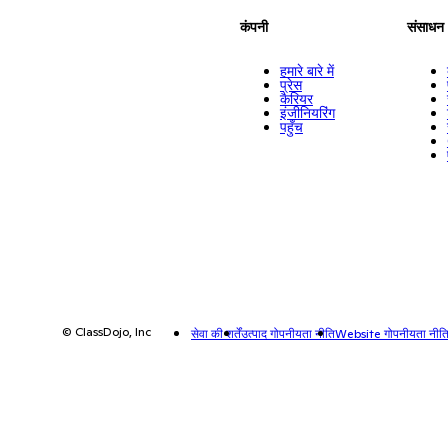
कंपनी
संसाधन
हमारे बारे में
प्रेस
कैरियर
इंजीनियरिंग
पहुँच
© ClassDojo, Inc
सेवा की शर्तें
उत्पाद गोपनीयता नीति
Website गोपनीयता नीत