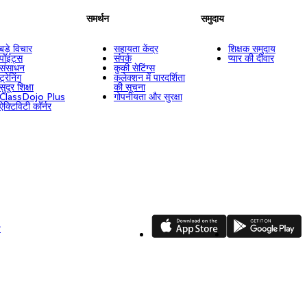
समर्थन
समुदाय
बड़े विचार
सहायता केंद्र
शिक्षक समुदाय
पॉइंट्स
संपर्क
प्यार की दीवार
संसाधन
कुकी सेटिंग्स
ट्रेनिंग
कलेक्शन में पारदर्शिता
सुदूर शिक्षा
की सूचना
ClassDojo Plus
गोपनीयता और सुरक्षा
ऐक्टिविटी कॉर्नर
App Store
Google Play
ि