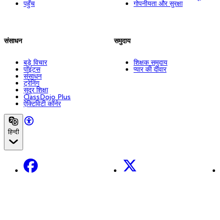
पहुँच
गोपनीयता और सुरक्षा
संसाधन
समुदाय
बड़े विचार
शिक्षक समुदाय
पॉइंट्स
प्यार की दीवार
संसाधन
ट्रेनिंग
सुदूर शिक्षा
ClassDojo Plus
ऐक्टिविटी कॉर्नर
हिन्दी
Facebook
X