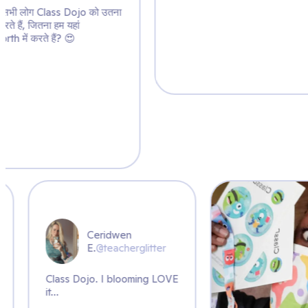
Ceridwen
E.
@teacherglitter
Class Dojo. I blooming LOVE
it...