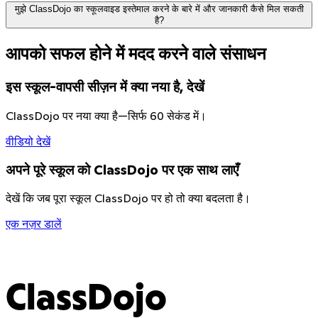
कोई विज्ञापनदाता या मार्केटर नहीं। ClassDojo पर साझा की गई कोई भी
मुझे ClassDojo का स्कूलवाइड इस्तेमाल करने के बारे में और जानकारी कैसे मिल सकती
चीज़ कभी भी तृतीय पक्ष के साथ साझा नहीं की जाएगी।
है?
हम स्कूलों की सुरक्षा के लिए नवीनतम सुरक्षा प्रथाओं का उपयोग करते हैं।
आपको सफल होने में मदद करने वाले संसाधन
हम अपने सिस्टम्स को कठोर, निष्पक्ष जाँच के लिए स्वतंत्र सुरक्षा
यहाँ और जानें
शोधकर्ताओं के साथ परखते हैं।
हमारा प्राइवेसी सेंटर हमारी सभी प्रथाओं को स्पष्ट और सरल तरीके से
इस स्कूल-वापसी सीज़न में क्या नया है, देखें
समझाता है। यदि हम अपनी प्रथाओं में कोई बदलाव करते हैं तो हम किसी
भी ClassDojo अकाउंट धारक को सूचित करेंगे।
ClassDojo पर नया क्या है—सिर्फ 60 सेकंड में।
वीडियो देखें
अपने पूरे स्कूल को ClassDojo पर एक साथ लाएँ
देखें कि जब पूरा स्कूल ClassDojo पर हो तो क्या बदलता है।
एक नज़र डालें
ClassDojo