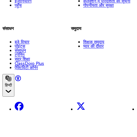
इंजीनियरिंग
कलेक्शन में पारदर्शिता की सूचना
पहुँच
गोपनीयता और सुरक्षा
संसाधन
समुदाय
बड़े विचार
शिक्षक समुदाय
पॉइंट्स
प्यार की दीवार
संसाधन
ट्रेनिंग
सुदूर शिक्षा
ClassDojo Plus
ऐक्टिविटी कॉर्नर
हिन्दी
Facebook
X