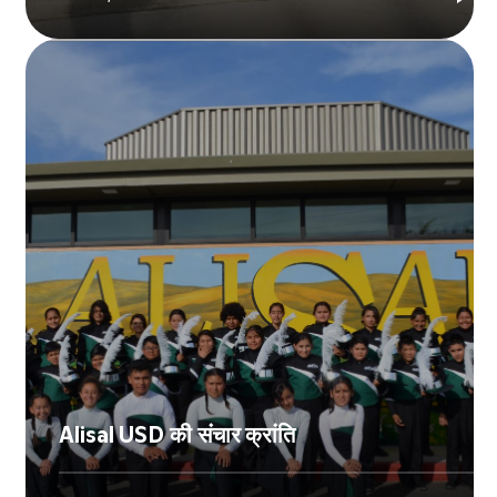
Explore
मोलिन-कोल वैली
's story
Alisal USD की संचार क्रांति