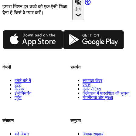
हमारा मिशन हर बच्चे को एक ऐसी शिक्षा
हिन्दी
देना है जिसे वे प्यार करें।
App Store
Google Play
कंपनी
समर्थन
हमारे बारे में
सहायता केंद्र
प्रेस
संपर्क
कैरियर
कुकी सेटिंग्स
इंजीनियरिंग
कलेक्शन में पारदर्शिता की सूचना
पहुँच
गोपनीयता और सुरक्षा
संसाधन
समुदाय
बड़े विचार
शिक्षक समुदाय