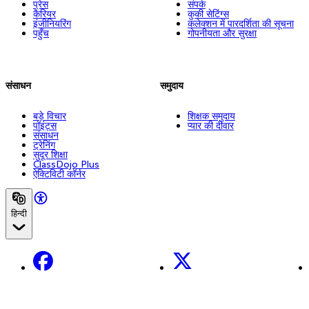
प्रेस
संपर्क
कैरियर
कुकी सेटिंग्स
इंजीनियरिंग
कलेक्शन में पारदर्शिता की सूचना
पहुँच
गोपनीयता और सुरक्षा
संसाधन
समुदाय
बड़े विचार
शिक्षक समुदाय
पॉइंट्स
प्यार की दीवार
संसाधन
ट्रेनिंग
सुदूर शिक्षा
ClassDojo Plus
ऐक्टिविटी कॉर्नर
हिन्दी
Facebook
X