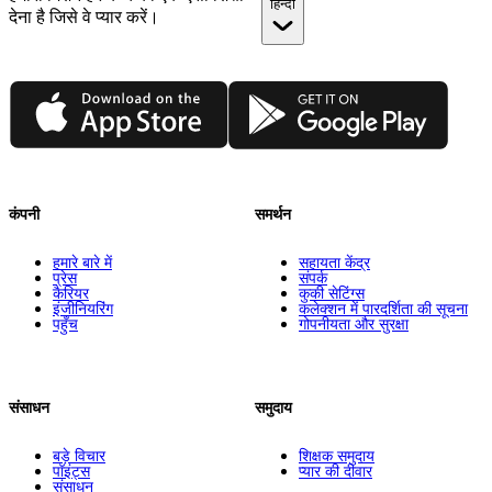
हिन्दी
देना है जिसे वे प्यार करें।
App Store
Google Play
कंपनी
समर्थन
हमारे बारे में
सहायता केंद्र
प्रेस
संपर्क
कैरियर
कुकी सेटिंग्स
इंजीनियरिंग
कलेक्शन में पारदर्शिता की सूचना
पहुँच
गोपनीयता और सुरक्षा
संसाधन
समुदाय
बड़े विचार
शिक्षक समुदाय
पॉइंट्स
प्यार की दीवार
संसाधन