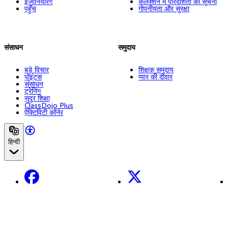
इंजीनियरिंग
कलेक्शन में पारदर्शिता की सूचना
पहुँच
गोपनीयता और सुरक्षा
संसाधन
समुदाय
बड़े विचार
शिक्षक समुदाय
पॉइंट्स
प्यार की दीवार
संसाधन
ट्रेनिंग
सुदूर शिक्षा
ClassDojo Plus
ऐक्टिविटी कॉर्नर
हिन्दी
Facebook
X