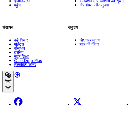
इंजीनियरिंग
कलेक्शन में पारदर्शिता की सूचना
पहुँच
गोपनीयता और सुरक्षा
संसाधन
समुदाय
बड़े विचार
शिक्षक समुदाय
पॉइंट्स
प्यार की दीवार
संसाधन
ट्रेनिंग
सुदूर शिक्षा
ClassDojo Plus
ऐक्टिविटी कॉर्नर
हिन्दी
Facebook
X