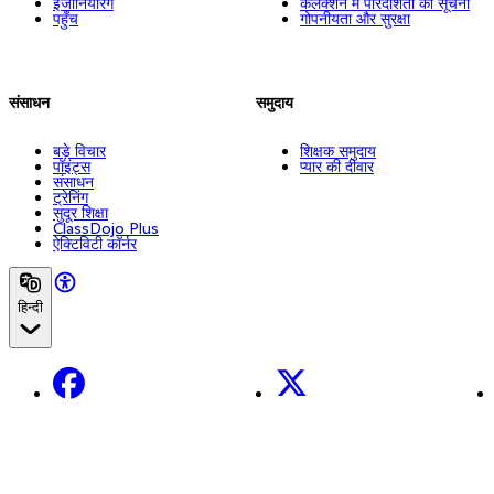
इंजीनियरिंग
कलेक्शन में पारदर्शिता की सूचना
पहुँच
गोपनीयता और सुरक्षा
संसाधन
समुदाय
बड़े विचार
शिक्षक समुदाय
पॉइंट्स
प्यार की दीवार
संसाधन
ट्रेनिंग
सुदूर शिक्षा
ClassDojo Plus
ऐक्टिविटी कॉर्नर
हिन्दी
Facebook
X