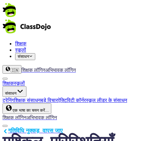
शिक्षक
स्कूलों
संसाधन
शिक्षक लॉगिन
अभिभावक लॉगिन
🇮🇳
शिक्षक
स्कूलों
संसाधन
ट्रेनिंग
शिक्षक संसाधन
बड़े विचार
ऐक्टिविटी कॉर्नर
स्कूल लीडर के संसाधन
एक भाषा का चयन करें...
शिक्षक लॉगिन
अभिभावक लॉगिन
गतिविधि नुक्कड़  वापस जाए