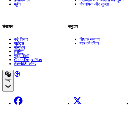
पहुँच
गोपनीयता और सुरक्षा
संसाधन
समुदाय
बड़े विचार
शिक्षक समुदाय
पॉइंट्स
प्यार की दीवार
संसाधन
ट्रेनिंग
सुदूर शिक्षा
ClassDojo Plus
ऐक्टिविटी कॉर्नर
हिन्दी
Facebook
X