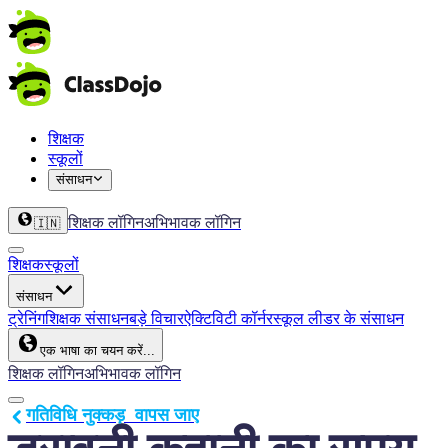
शिक्षक
स्कूलों
संसाधन
शिक्षक लॉगिन
अभिभावक लॉगिन
🇮🇳
शिक्षक
स्कूलों
संसाधन
ट्रेनिंग
शिक्षक संसाधन
बड़े विचार
ऐक्टिविटी कॉर्नर
स्कूल लीडर के संसाधन
एक भाषा का चयन करें...
शिक्षक लॉगिन
अभिभावक लॉगिन
गतिविधि नुक्कड़  वापस जाए