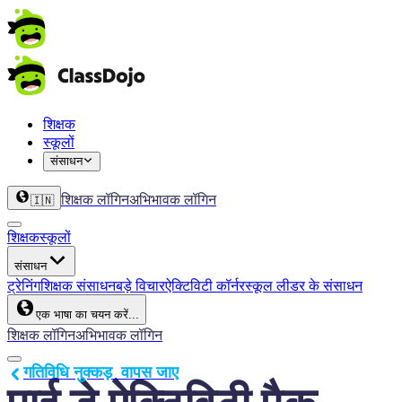
शिक्षक
स्कूलों
संसाधन
शिक्षक लॉगिन
अभिभावक लॉगिन
🇮🇳
शिक्षक
स्कूलों
संसाधन
ट्रेनिंग
शिक्षक संसाधन
बड़े विचार
ऐक्टिविटी कॉर्नर
स्कूल लीडर के संसाधन
एक भाषा का चयन करें...
शिक्षक लॉगिन
अभिभावक लॉगिन
गतिविधि नुक्कड़  वापस जाए