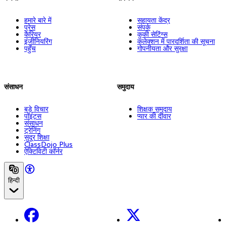
हमारे बारे में
सहायता केंद्र
प्रेस
संपर्क
कैरियर
कुकी सेटिंग्स
इंजीनियरिंग
कलेक्शन में पारदर्शिता की सूचना
पहुँच
गोपनीयता और सुरक्षा
संसाधन
समुदाय
बड़े विचार
शिक्षक समुदाय
पॉइंट्स
प्यार की दीवार
संसाधन
ट्रेनिंग
सुदूर शिक्षा
ClassDojo Plus
ऐक्टिविटी कॉर्नर
हिन्दी
Facebook
X