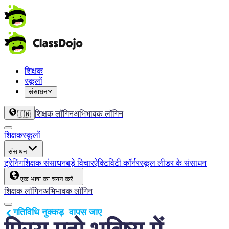
शिक्षक
स्कूलों
संसाधन
शिक्षक लॉगिन
अभिभावक लॉगिन
🇮🇳
शिक्षक
स्कूलों
संसाधन
ट्रेनिंग
शिक्षक संसाधन
बड़े विचार
ऐक्टिविटी कॉर्नर
स्कूल लीडर के संसाधन
एक भाषा का चयन करें...
शिक्षक लॉगिन
अभिभावक लॉगिन
गतिविधि नुक्कड़  वापस जाए