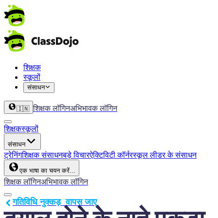
शिक्षक
स्कूलों
संसाधन
शिक्षक लॉगिन
अभिभावक लॉगिन
🇮🇳
शिक्षक
स्कूलों
संसाधन
ट्रेनिंग
शिक्षक संसाधन
बड़े विचार
ऐक्टिविटी कॉर्नर
स्कूल लीडर के संसाधन
एक भाषा का चयन करें...
शिक्षक लॉगिन
अभिभावक लॉगिन
गतिविधि नुक्कड़  वापस जाए